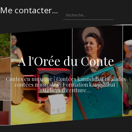
Me contacter...
A l'Orée du Conte
Contes en musique | Contées kamishibaï | Balades
contées musicales | Formation kamishibaï |
Ateliers d'écriture…